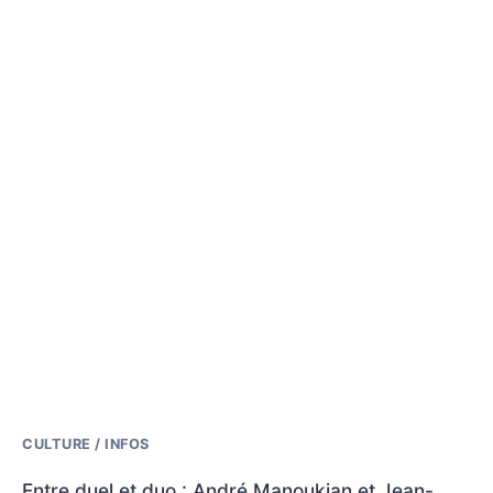
CULTURE / INFOS
Entre duel et duo : André Manoukian et Jean-