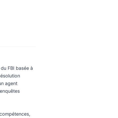
e du FBI basée à
résolution
 un agent
s enquêtes
s compétences,