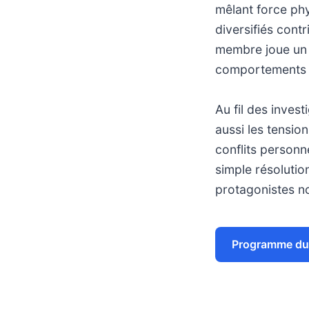
mêlant force phy
diversifiés con
membre joue un r
comportements c
Au fil des inves
aussi les tensio
conflits personn
simple résolutio
protagonistes nou
Programme du