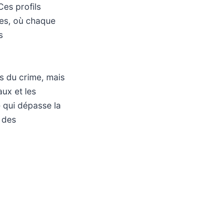
Ces profils
tes, où chaque
s
es du crime, mais
ux et les
e qui dépasse la
e des