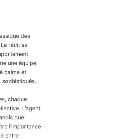
lassique des
Le récit se
omportement
ène une équipe
té calme et
s sophistiqués.
es, chaque
lective. L’agent
andis que
stre l’importance
ce entre