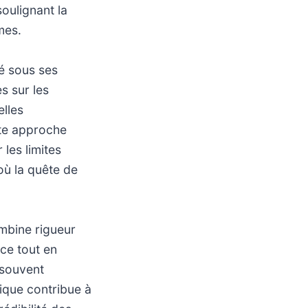
soulignant la
mes.
té sous ses
s sur les
lles
tte approche
les limites
où la quête de
combine rigueur
ice tout en
 souvent
ique contribue à