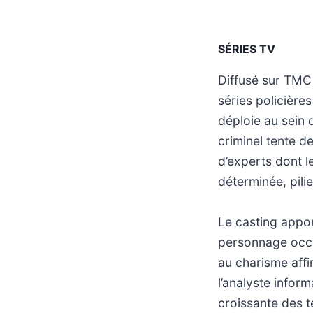
SÉRIES TV
Diffusé sur TMC 
séries policières
déploie au sein 
criminel tente d
d’experts dont l
déterminée, pili
Le casting appo
personnage occup
au charisme aff
l’analyste infor
croissante des t