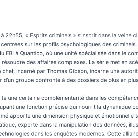
à 22h55, « Esprits criminels » s’inscrit dans la veine c
 centrées sur les profils psychologiques des criminels. 
du FBI à Quantico, où une unité spécialisée dans le c
e résoudre des affaires complexes. La série met en sc
e chef, incarné par Thomas Gibson, incarne une autori
er d’un groupe confronté à des dossiers de plus en plu
rte une certaine complémentarité dans les compétenc
ant une fonction précise qui nourrit la dynamique col
irmé apporte une dimension physique et émotionnelle t
matique, experte dans la manipulation des données, illu
echnologies dans les enquêtes modernes. Cette allian