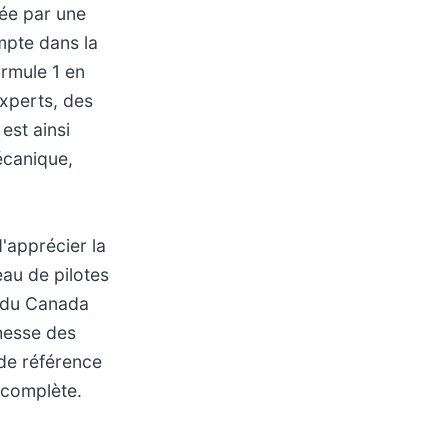
uée par une
mpte dans la
ormule 1 en
xperts, des
est ainsi
écanique,
'apprécier la
eau de pilotes
x du Canada
chesse des
 de référence
 complète.