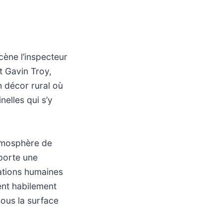
cène l’inspecteur
t Gavin Troy,
n décor rural où
nelles qui s’y
atmosphère de
porte une
lations humaines
tent habilement
sous la surface