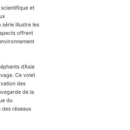
cientifique et
aux
érie illustre les
aspects offrent
 environnement
léphants d’Asie
evage. Ce volet
rvation des
uvegarde de la
que du
s des réseaux