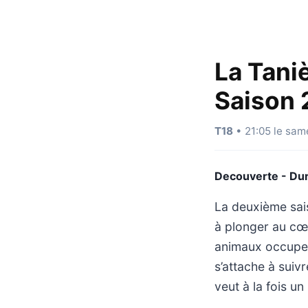
La Taniè
Saison 
T18
• 21:05 le sam
Decouverte - Dur
La deuxième sais
à plonger au cœu
animaux occupent
s’attache à suiv
veut à la fois u