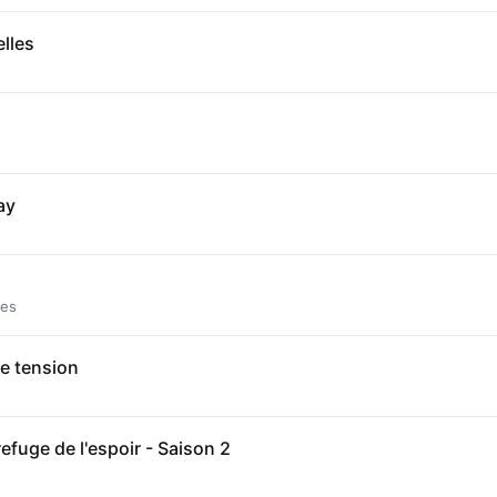
lles
ay
tes
e tension
refuge de l'espoir - Saison 2