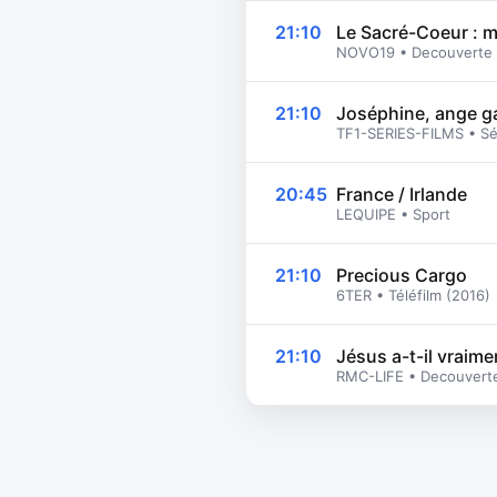
21:10
Le Sacré-Coeur : m
NOVO19 • Decouverte
21:10
Joséphine, ange g
TF1-SERIES-FILMS • Sé
20:45
France / Irlande
LEQUIPE • Sport
21:10
Precious Cargo
6TER • Téléfilm (2016)
21:10
Jésus a-t-il vraime
RMC-LIFE • Decouvert