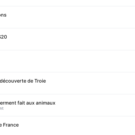
ons
)
S20
edécouverte de Troie
 serment fait aux animaux
nt
de France