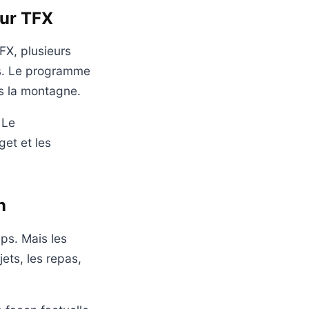
sur TFX
FX, plusieurs
es. Le programme
s la montagne.
 Le
get et les
n
mps. Mais les
ets, les repas,