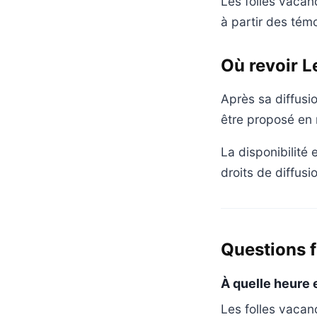
Les folles vacan
à partir des tém
Où revoir L
Après sa diffusi
être proposé en 
La disponibilité
droits de diffusi
Questions 
À quelle heure 
Les folles vacan