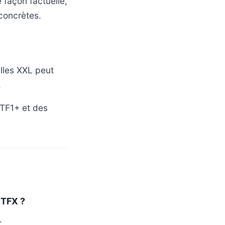
 façon factuelle,
concrètes.
illes XXL peut
.
 TF1+ et des
 TFX ?
.