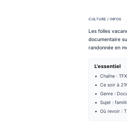
CULTURE / INFOS
Les folles vacan
documentaire sui
randonnée en mo
L'essentiel
Chaîne : TFX
Ce soir à 21
Genre : Doc
Sujet : fami
Où revoir : 