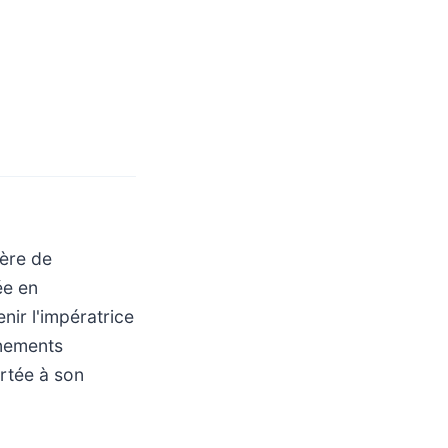
ière de
ée en
nir l'impératrice
énements
ortée à son