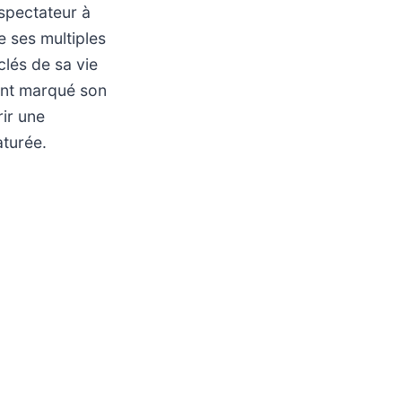
e spectateur à
e ses multiples
clés de sa vie
 ont marqué son
rir une
aturée.