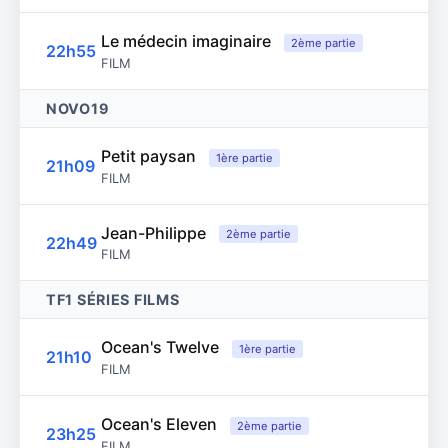
Le médecin imaginaire
2ème partie
22h55
FILM
NOVO19
Petit paysan
1ère partie
21h09
FILM
Jean-Philippe
2ème partie
22h49
FILM
TF1 SÉRIES FILMS
Ocean's Twelve
1ère partie
21h10
FILM
Ocean's Eleven
2ème partie
23h25
FILM