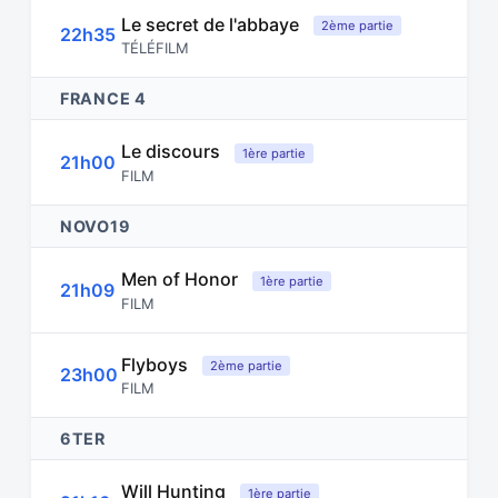
Le secret de l'abbaye
2ème partie
22h35
TÉLÉFILM
FRANCE 4
Le discours
1ère partie
21h00
FILM
NOVO19
Men of Honor
1ère partie
21h09
FILM
Flyboys
2ème partie
23h00
FILM
6TER
Will Hunting
1ère partie